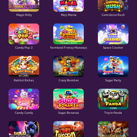
Magic Kitty
Moji Mania
Gemstone Rush
Candy Pop 2
Farmland Frenzy Maxways
Space Crasher
Rabbit Riches
Crazy Bomber
Sugar Party
Candy Candy
Sugar Bonanza
Triple Panda