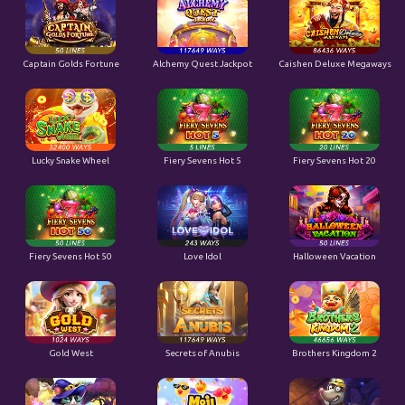
Captain Golds Fortune
Alchemy Quest Jackpot
Caishen Deluxe Megaways
Lucky Snake Wheel
Fiery Sevens Hot 5
Fiery Sevens Hot 20
Fiery Sevens Hot 50
Love Idol
Halloween Vacation
Gold West
Secrets of Anubis
Brothers Kingdom 2