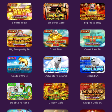
5 Fortune SA
Emperor Gate
Big Prosperity
Big Prosperity SA
Great Stars
Great Stars SA
Golden Whale
Adventure Iceland
Iceland SA
Double Fortune
Dragon Gold
Dragon Gold SA