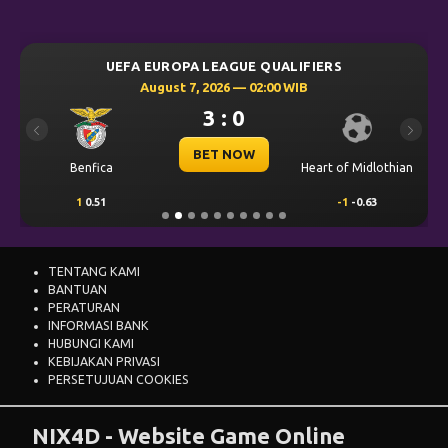
UEFA EUROPA LEAGUE QUALIFIERS
August 7, 2026 — 02:00 WIB
3 : 0
Previous
Next
BET NOW
Benfica
Heart of Midlothian
1
0.51
-1
-0.63
TENTANG KAMI
BANTUAN
PERATURAN
INFORMASI BANK
HUBUNGI KAMI
KEBIJAKAN PRIVASI
PERSETUJUAN COOKIES
NIX4D - Website Game Online