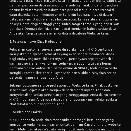
tentu saja paham soal hal yang satu ini, apalagi dengan berita yang kita
dengan pencurian data secara online sedang marak di perbincangkan.
Namun kami memastikan bahwa data pribadi maupun data transaksi
yang dilakukan oleh member akan terjamin keamanannya di dalam
database kami.Untuk menjaga hal tersebut, kami selalu menggunakan
enkripsi data tingkat tinggi yang sudah sangat terbaik yang dapat kami
gunakan. Dengan demikian, kami dapat menjamin bahwa setiap data
Anda akan terjaga secara aman di dalam database Website kami.
5. Pelayanan Live Chat Profesional
Pelayanan customer service yang disediakan oleh NIX4D tentunya
merupakan pelayanan kelas atas yang akan sangat membantu Anda.
bagi Anda yang memiliki pertanyaan – pertanyaan seputar Website
kami, promo menarik yang kami sediakan, maupun tata cara bermain
permainan
game online
dan Game online di NIX4D , Anda hanya perlu
mengklik tombol live chat di layar Anda dan silahkan tanyakan setiap
persoalan yang mengganggu Anda.
Sebagai customer service profesional di Website kami. Pihak customer
service kami dijamin akan menjawab setiap pertanyaan Anda dan
menyelesaikan setiap persoalan yang mengganggu Anda dalam bermain
NIX4D Indonesia. Anda juga dapat menghubungi kami melalui aplikasi
chat Whatsapp di handphone Anda.
6. Mudah dan Praktis
NIX4D Indonesia Anda akan menemukan berbagai kemudahan yang
membantu Anda merasa nyaman untuk bermain Game online di website
kami. Mulai dari akses Website yang mudah melalui google maupun
link