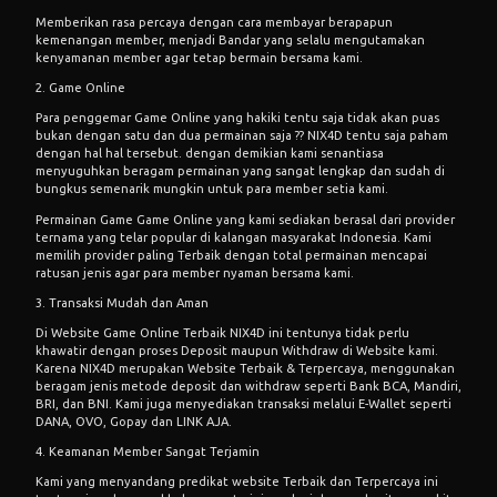
Memberikan rasa percaya dengan cara membayar berapapun
kemenangan member, menjadi Bandar yang selalu mengutamakan
kenyamanan member agar tetap bermain bersama kami.
2. Game Online
Para penggemar Game Online yang hakiki tentu saja tidak akan puas
bukan dengan satu dan dua permainan saja ?? NIX4D tentu saja paham
dengan hal hal tersebut. dengan demikian kami senantiasa
menyuguhkan beragam permainan yang sangat lengkap dan sudah di
bungkus semenarik mungkin untuk para member setia kami.
Permainan Game Game Online yang kami sediakan berasal dari provider
ternama yang telar popular di kalangan masyarakat Indonesia. Kami
memilih provider paling Terbaik dengan total permainan mencapai
ratusan jenis agar para member nyaman bersama kami.
3. Transaksi Mudah dan Aman
Di Website Game Online Terbaik NIX4D ini tentunya tidak perlu
khawatir dengan proses Deposit maupun Withdraw di Website kami.
Karena NIX4D merupakan
Website Terbaik & Terpercaya
, menggunakan
beragam jenis metode deposit dan withdraw seperti Bank BCA, Mandiri,
BRI, dan BNI. Kami juga menyediakan transaksi melalui E-Wallet seperti
DANA, OVO, Gopay dan LINK AJA.
4. Keamanan Member Sangat Terjamin
Kami yang menyandang predikat website Terbaik dan Terpercaya ini