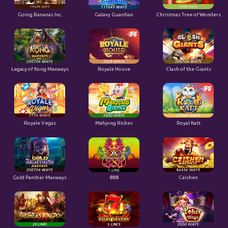
Going Bananas Inc.
Galaxy Guardian
Christmas Tree of Wonders
Legacy of Kong Maxways
Royale House
Clash of the Giants
Royale Vegas
Mahjong Riches
Royal Katt
Gold Panther Maxways
888
Caishen