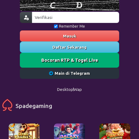
Remember Me
Masuk
Daftar Sekarang
Bocoran RTP & Togel Live
Main di Telegram
Desktop
Wap
Spadegaming