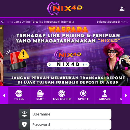
nline Terbaik & Terpercaya di Indonesia
Selamat Datang di NIX4D - Website Game On
TOGEL
SLOT
LIVE CASINO
SPORT
ARCADE
SABU