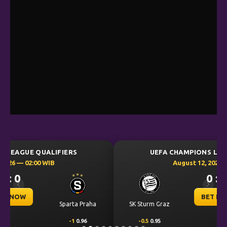
UEFA CHAMPIONS LEAGUE QUALIFIERS
August 12, 2026 — 01:30 WIB
0 : 0
Previous
Next
BET NOW
SK Sturm Graz
Fenerbahce
-0.5
0.95
0.5
0.87