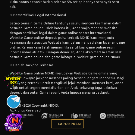
klaim bonus deposit harian sebesar 5% setiap harinya sebanyak satu
kali.
8. Bersertifikasi Legal Internasional
Setiap pemain Game Online tentunya selalu mencari keamanan dalam
bermian Game online. Oleh karena itu, Anda wajib mencari Website
dengan sertifikasi legal dalam game online secara internasional.
Website Game online deposit pulsa terbaik NIX4D kami menjamin
keamanan dan legalitas Website kami dalam menyediakan layanan game
online. Karena kami telah mememiliki sertifikasi game online resmi
Internasional PAGCOR. Dengan demikian, Anda akan merasa aman saat
bermain Game online dan game lainnya di webite game online NIX4D.
9. Hadiah Jackpot Terbesar
Website Game online NIX4D merupakan Website Game online yang
memiliki riwayat jackpot member paling besar di negara Indonesia. Bagi
Anda yang tertarik untuk mengikuti jejak member - member kami, Anda
wajib untuk segera mendaftarkan diri Anda sekarang juga. Lakukan
deposit dan putar Game favorit Anda hingga menang Jackpot.
NIX4D
© 2015 - 2026 Copyright NIX4D.
All Rights Reserved.
LAPOR PUSAT