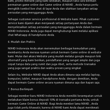
kami, promo menarik yang kami sediakan, maupun tata cara bermain
permainan
game online
dan Game online di NIX4D , Anda hanya perlu
mengklik tombol live chat di layar Anda dan silahkan tanyakan setiap
persoalan yang mengganggu Anda.
Sebagai customer service profesional di Website kami. Pihak customer
service kami dijamin akan menjawab setiap pertanyaan Anda dan
menyelesaikan setiap persoalan yang mengganggu Anda dalam bermain
NIX4D Indonesia. Anda juga dapat menghubungi kami melalui aplikasi
chat Whatsapp di handphone Anda.
6. Mudah dan Praktis
NIX4D Indonesia Anda akan menemukan berbagai kemudahan yang
membantu Anda merasa nyaman untuk bermain Game online di website
kami. Mulai dari akses Website yang mudah melalui google maupun
link
alternatif
yang kami berikan, pendaftaran yang sangat simple dan juga
cepat tanpa data yang rumit dan juga ribet, serta metode transaksi
yang juga sangat praktis dan waktu proses yang singkat.
Selain itu, Website NIX4D dapat Anda akses dimana saja melalui laptop,
komputer, tablet, maupun handphone Anda. dengan demikian, Anda
dapat bermain Game online secara nyaman dimana saja dan kapan saja.
7. Bonus Berlimpah
Sebagai member baru NIX4D Indonesia Anda memiliki kesempatan untuk
melakukan klaim bonus deposit 10% di transaksi pertama Anda, untuk
bermain Game Online di NIX4D. Bagi Anda member lama NIX4D , Anda
juga tidak perlu khawatir, karena di NIX4D kami Anda dapat menikmati