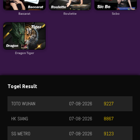
Baccarat
Roulette
Sicbo
Dragon Tiger
Togel Result
HAN
07-08-2026
HONGKONG
9227
G
07-08-2026
8867
RO
07-08-2026
9123