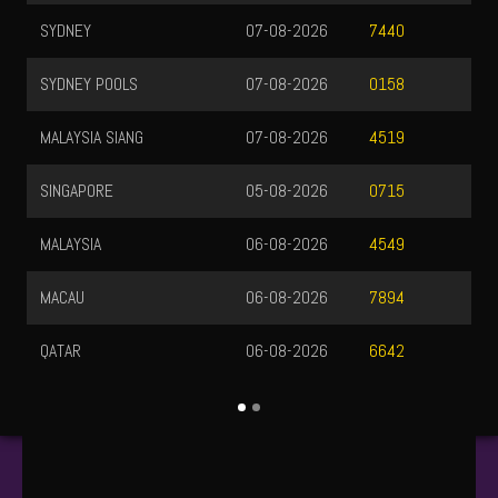
07-08-2026
7440
POOLS
07-08-2026
0158
 SIANG
07-08-2026
4519
RE
05-08-2026
0715
A
06-08-2026
4549
06-08-2026
7894
06-08-2026
6642