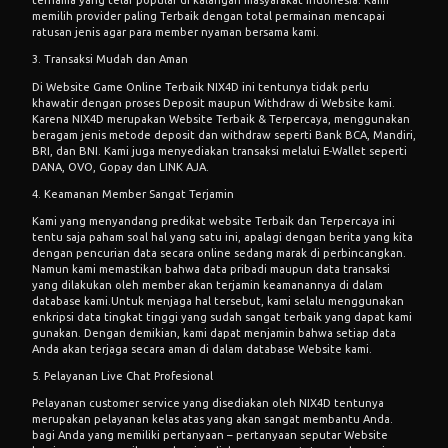
ternama yang telar popular di kalangan masyarakat Indonesia. Kami
memilih provider paling Terbaik dengan total permainan mencapai
ratusan jenis agar para member nyaman bersama kami.
3. Transaksi Mudah dan Aman
Di Website Game Online Terbaik NIX4D ini tentunya tidak perlu
khawatir dengan proses Deposit maupun Withdraw di Website kami.
Karena NIX4D merupakan
Website Terbaik & Terpercaya
, menggunakan
beragam jenis metode deposit dan withdraw seperti Bank BCA, Mandiri,
BRI, dan BNI. Kami juga menyediakan transaksi melalui E-Wallet seperti
DANA, OVO, Gopay dan LINK AJA.
4. Keamanan Member Sangat Terjamin
Kami yang menyandang predikat website Terbaik dan Terpercaya ini
tentu saja paham soal hal yang satu ini, apalagi dengan berita yang kita
dengan pencurian data secara online sedang marak di perbincangkan.
Namun kami memastikan bahwa data pribadi maupun data transaksi
yang dilakukan oleh member akan terjamin keamanannya di dalam
database kami.Untuk menjaga hal tersebut, kami selalu menggunakan
enkripsi data tingkat tinggi yang sudah sangat terbaik yang dapat kami
gunakan. Dengan demikian, kami dapat menjamin bahwa setiap data
Anda akan terjaga secara aman di dalam database Website kami.
5. Pelayanan Live Chat Profesional
Pelayanan customer service yang disediakan oleh NIX4D tentunya
merupakan pelayanan kelas atas yang akan sangat membantu Anda.
bagi Anda yang memiliki pertanyaan – pertanyaan seputar Website