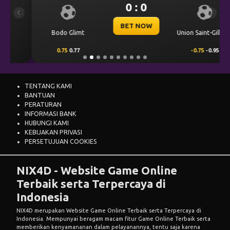
0 : 0
Previous
Next
BET NOW
Bodo Glimt
Union Saint-Gilloise
0.75
0.77
-0.75
-0.95
TENTANG KAMI
BANTUAN
PERATURAN
INFORMASI BANK
HUBUNGI KAMI
KEBIJAKAN PRIVASI
PERSETUJUAN COOKIES
NIX4D - Website Game Online
Terbaik serta Terpercaya di
Indonesia
NIX4D
merupakan Website Game Online Terbaik serta Terpercaya di
Indonesia. Mempunyai beragam macam fitur Game Online Terbaik serta
memberikan kenyamananan dalam pelayanannya, tentu saja karena