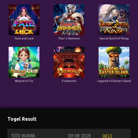
Fate and Luck
Thor's Hammer
Secret Scroll of Ninja
Wizard of Oz
Fireworks
Legend of Easter Island
Togel Result
HONGKONG
08-08-2026
2797