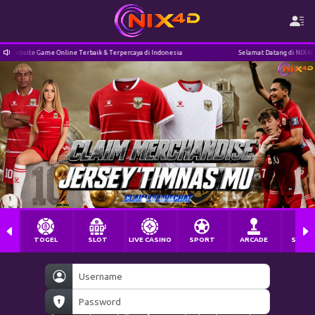
site Game Online Terbaik & Terpercaya di Indonesia
Selamat Datang di NIX4D - Webs
TOGEL
SLOT
LIVE CASINO
SPORT
ARCADE
SABU