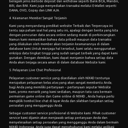
beragam jenis metode deposit dan withdraw seperti Bank BCA, Mandiri,
BRI, dan BNI. Kami juga menyediakan transaksi melalui E-Wallet seperti
DANA, OVO, Gopay dan LINK AJA.
4. Keamanan Member Sangat Terjamin
Kami yang menyandang predikat website Terbaik dan Terpercaya ini
tentu saja paham soal hal yang satu ini, apalagi dengan berita yang kita
dengan pencurian data secara online sedang marak di perbincangkan.
Namun kami memastikan bahwa data pribadi maupun data transaksi
yang dilakukan oleh member akan terjamin keamanannya di dalam
database kami.Untuk menjaga hal tersebut, kami selalu menggunakan
enkripsi data tingkat tinggi yang sudah sangat terbaik yang dapat kami
gunakan. Dengan demikian, kami dapat menjamin bahwa setiap data
Anda akan terjaga secara aman di dalam database Website kami.
5. Pelayanan Live Chat Profesional
Pelayanan customer service yang disediakan oleh NIX4D tentunya
merupakan pelayanan kelas atas yang akan sangat membantu Anda.
bagi Anda yang memiliki pertanyaan – pertanyaan seputar Website
kami, promo menarik yang kami sediakan, maupun tata cara bermain
permainan
game online
dan Game online di NIX4D , Anda hanya perlu
mengklik tombol live chat di layar Anda dan silahkan tanyakan setiap
persoalan yang mengganggu Anda.
Sebagai customer service profesional di Website kami. Pihak customer
service kami dijamin akan menjawab setiap pertanyaan Anda dan
menyelesaikan setiap persoalan yang mengganggu Anda dalam bermain
NIX4D Indonesia. Anda juga dapat menghubungi kami melalui aplikasi