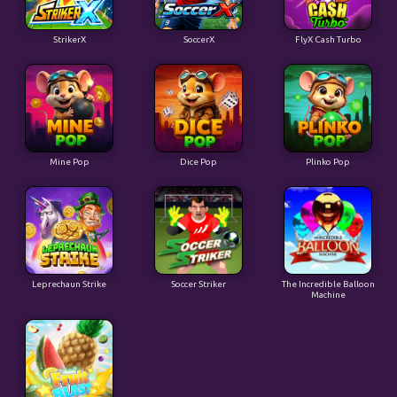
StrikerX
SoccerX
FlyX Cash Turbo
Mine Pop
Dice Pop
Plinko Pop
Leprechaun Strike
Soccer Striker
The Incredible Balloon
Machine