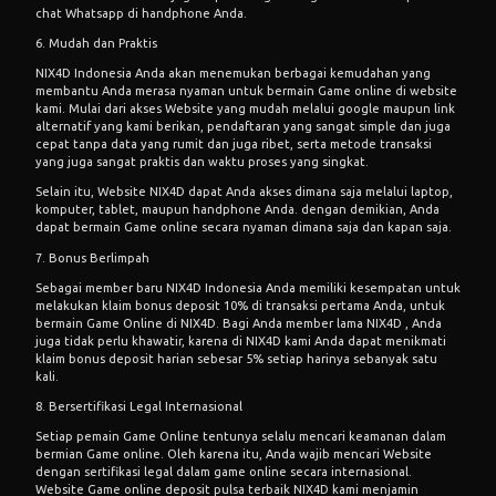
chat Whatsapp di handphone Anda.
6. Mudah dan Praktis
NIX4D Indonesia Anda akan menemukan berbagai kemudahan yang
membantu Anda merasa nyaman untuk bermain Game online di website
kami. Mulai dari akses Website yang mudah melalui google maupun
link
alternatif
yang kami berikan, pendaftaran yang sangat simple dan juga
cepat tanpa data yang rumit dan juga ribet, serta metode transaksi
yang juga sangat praktis dan waktu proses yang singkat.
Selain itu, Website NIX4D dapat Anda akses dimana saja melalui laptop,
komputer, tablet, maupun handphone Anda. dengan demikian, Anda
dapat bermain Game online secara nyaman dimana saja dan kapan saja.
7. Bonus Berlimpah
Sebagai member baru NIX4D Indonesia Anda memiliki kesempatan untuk
melakukan klaim bonus deposit 10% di transaksi pertama Anda, untuk
bermain Game Online di NIX4D. Bagi Anda member lama NIX4D , Anda
juga tidak perlu khawatir, karena di NIX4D kami Anda dapat menikmati
klaim bonus deposit harian sebesar 5% setiap harinya sebanyak satu
kali.
8. Bersertifikasi Legal Internasional
Setiap pemain Game Online tentunya selalu mencari keamanan dalam
bermian Game online. Oleh karena itu, Anda wajib mencari Website
dengan sertifikasi legal dalam game online secara internasional.
Website Game online deposit pulsa terbaik NIX4D kami menjamin