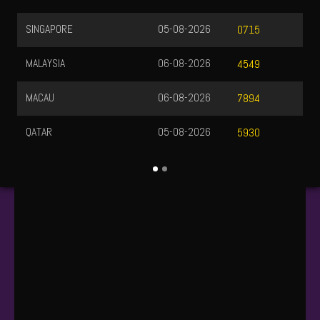
05-08-2026
0715
06-08-2026
4549
06-08-2026
7894
05-08-2026
5930