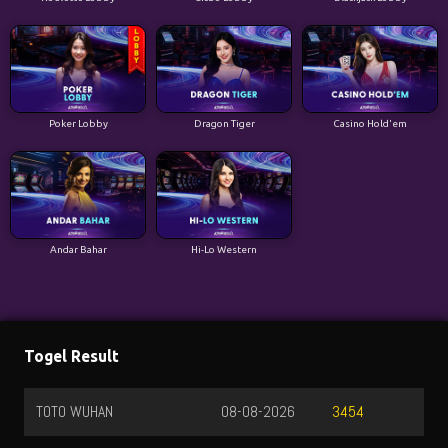
Poker Lobby
Dragon Tiger
Casino Hold'em
Andar Bahar
Hi-Lo Western
Togel Result
08-08-2026
HONGKONG
07-08-
3454