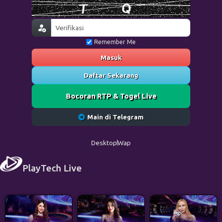
Remember Me
Masuk
Daftar Sekarang
Bocoran RTP & Togel Live
Main di Telegram
Desktop
Wap
PlayTech Live