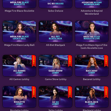
Mega Fire Blaze Roulette
Sicbo Deluxe
Adventure Beyond
Wonderland
Mega Fire Blaze Lucky Ball
All-Bet Blackjack
Mega Fire Blaze Age of the
Gods Roulette Live
All Games Lobby
Game Show Lobby
Baccarat Lobby
Roulette Lobby
Sicbo Lobby
Blackjack Lobby