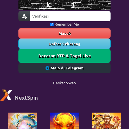
Remember Me
Masuk
Daftar Sekarang
Bocoran RTP & Togel Live
Main di Telegram
Desktop
Wap
NextSpin