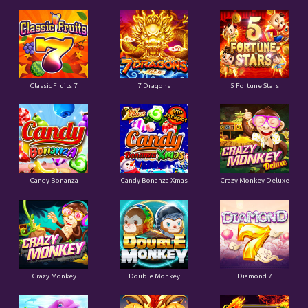
Classic Fruits 7
7 Dragons
5 Fortune Stars
Candy Bonanza
Candy Bonanza Xmas
Crazy Monkey Deluxe
Crazy Monkey
Double Monkey
Diamond 7