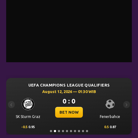
UEFA CHAMPIONS LEAGUE QUALIFIERS
August 12, 2026 — 01:30 WIB
0 : 0
Previous
Next
BET NOW
SK Sturm Graz
Fenerbahce
-0.5
0.95
0.5
0.87