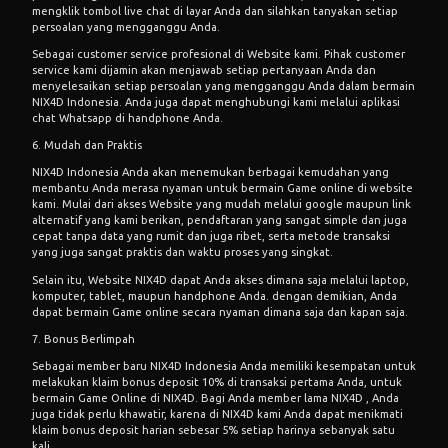
mengklik tombol live chat di layar Anda dan silahkan tanyakan setiap
persoalan yang mengganggu Anda.
Sebagai customer service profesional di Website kami. Pihak customer
service kami dijamin akan menjawab setiap pertanyaan Anda dan
menyelesaikan setiap persoalan yang mengganggu Anda dalam bermain
NIX4D Indonesia. Anda juga dapat menghubungi kami melalui aplikasi
chat Whatsapp di handphone Anda.
6. Mudah dan Praktis
NIX4D Indonesia Anda akan menemukan berbagai kemudahan yang
membantu Anda merasa nyaman untuk bermain Game online di website
kami. Mulai dari akses Website yang mudah melalui google maupun
link
alternatif
yang kami berikan, pendaftaran yang sangat simple dan juga
cepat tanpa data yang rumit dan juga ribet, serta metode transaksi
yang juga sangat praktis dan waktu proses yang singkat.
Selain itu, Website NIX4D dapat Anda akses dimana saja melalui laptop,
komputer, tablet, maupun handphone Anda. dengan demikian, Anda
dapat bermain Game online secara nyaman dimana saja dan kapan saja.
7. Bonus Berlimpah
Sebagai member baru NIX4D Indonesia Anda memiliki kesempatan untuk
melakukan klaim bonus deposit 10% di transaksi pertama Anda, untuk
bermain Game Online di NIX4D. Bagi Anda member lama NIX4D , Anda
juga tidak perlu khawatir, karena di NIX4D kami Anda dapat menikmati
klaim bonus deposit harian sebesar 5% setiap harinya sebanyak satu
kali.