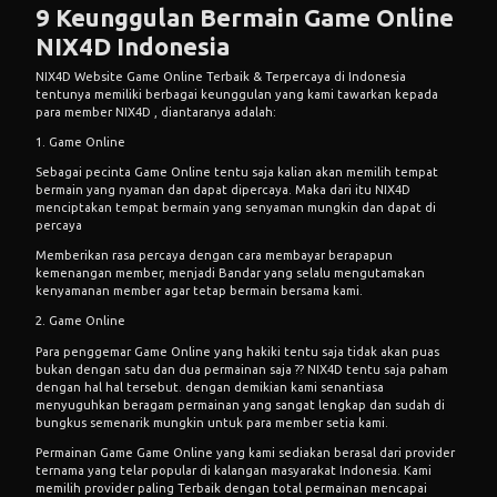
9 Keunggulan Bermain Game Online
NIX4D Indonesia
NIX4D Website Game Online Terbaik & Terpercaya di Indonesia
tentunya memiliki berbagai keunggulan yang kami tawarkan kepada
para member NIX4D , diantaranya adalah:
1. Game Online
Sebagai pecinta Game Online tentu saja kalian akan memilih tempat
bermain yang nyaman dan dapat dipercaya. Maka dari itu NIX4D
menciptakan tempat bermain yang senyaman mungkin dan dapat di
percaya
Memberikan rasa percaya dengan cara membayar berapapun
kemenangan member, menjadi Bandar yang selalu mengutamakan
kenyamanan member agar tetap bermain bersama kami.
2. Game Online
Para penggemar Game Online yang hakiki tentu saja tidak akan puas
bukan dengan satu dan dua permainan saja ?? NIX4D tentu saja paham
dengan hal hal tersebut. dengan demikian kami senantiasa
menyuguhkan beragam permainan yang sangat lengkap dan sudah di
bungkus semenarik mungkin untuk para member setia kami.
Permainan Game Game Online yang kami sediakan berasal dari provider
ternama yang telar popular di kalangan masyarakat Indonesia. Kami
memilih provider paling Terbaik dengan total permainan mencapai